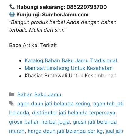
Hubungi sekarang: 085229798700
Kunjungi: SumberJamu.com
“Bangun produk herbal Anda dengan bahan
terbaik. Mulai dari sini.”
Baca Artikel Terkait
Katalog Bahan Baku Jamu Tradisional
Manfaat Binahong Untuk Kesehatan
Khasiat Brotowali Untuk Kesembuhan
Kategori
Bahan Baku Jamu
Tag
agen daun jati belanda kering
,
agen teh jati
belanda
,
distributor jati belanda terpercaya
,
grosir bahan herbal jogja
,
grosir jati belanda
murah
,
harga daun jati belanda per kg
,
jual jati