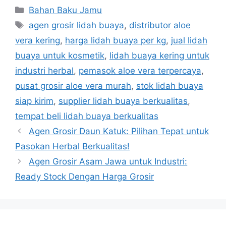
Kategori
Bahan Baku Jamu
Tag
agen grosir lidah buaya
,
distributor aloe
vera kering
,
harga lidah buaya per kg
,
jual lidah
buaya untuk kosmetik
,
lidah buaya kering untuk
industri herbal
,
pemasok aloe vera terpercaya
,
pusat grosir aloe vera murah
,
stok lidah buaya
siap kirim
,
supplier lidah buaya berkualitas
,
tempat beli lidah buaya berkualitas
Agen Grosir Daun Katuk: Pilihan Tepat untuk
Pasokan Herbal Berkualitas!
Agen Grosir Asam Jawa untuk Industri:
Ready Stock Dengan Harga Grosir