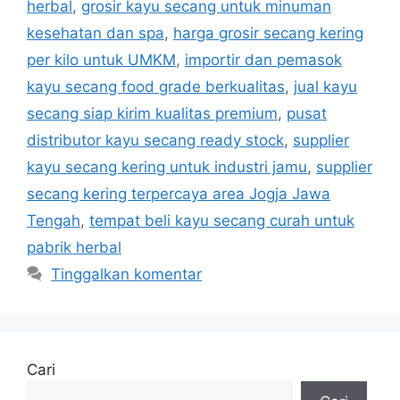
herbal
,
grosir kayu secang untuk minuman
kesehatan dan spa
,
harga grosir secang kering
per kilo untuk UMKM
,
importir dan pemasok
kayu secang food grade berkualitas
,
jual kayu
secang siap kirim kualitas premium
,
pusat
distributor kayu secang ready stock
,
supplier
kayu secang kering untuk industri jamu
,
supplier
secang kering terpercaya area Jogja Jawa
Tengah
,
tempat beli kayu secang curah untuk
pabrik herbal
Tinggalkan komentar
Cari