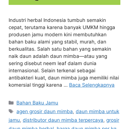
Industri herbal Indonesia tumbuh semakin
cepat, terutama karena banyak UMKM hingga
produsen jamu modern kini membutuhkan
bahan baku alami yang stabil, murah, dan
berkualitas. Salah satu bahan yang semakin
naik daun adalah daun mimba—atau yang
sering disebut neem leaf dalam dunia
internasional. Selain terkenal sebagai
antibakteri kuat, daun mimba juga memiliki nilai
komersial tinggi karena …
Baca Selengkapnya
Kategori
Bahan Baku Jamu
Tag
agen grosir daun mimba
,
daun mimba untuk
jamu
,
distributor daun mimba terpercaya
,
grosir
daun mimba herbal
,
harga daun mimba per kg
,