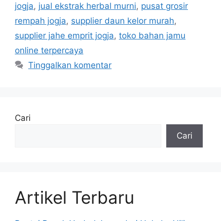
jogja
,
jual ekstrak herbal murni
,
pusat grosir
rempah jogja
,
supplier daun kelor murah
,
supplier jahe emprit jogja
,
toko bahan jamu
online terpercaya
Tinggalkan komentar
Cari
Cari
Artikel Terbaru