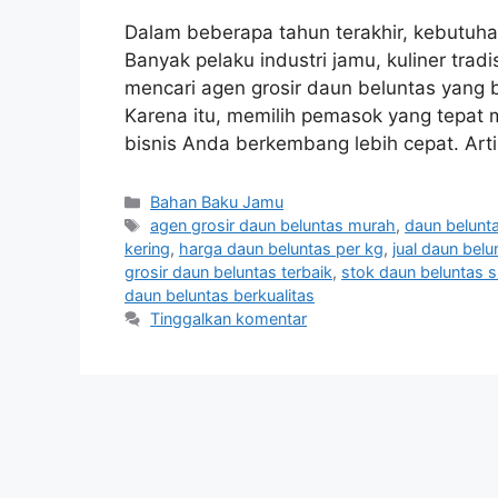
Dalam beberapa tahun terakhir, kebutuhan
Banyak pelaku industri jamu, kuliner trad
mencari agen grosir daun beluntas yang 
Karena itu, memilih pemasok yang tepat m
bisnis Anda berkembang lebih cepat. Ar
Kategori
Bahan Baku Jamu
Tag
agen grosir daun beluntas murah
,
daun belunta
kering
,
harga daun beluntas per kg
,
jual daun bel
grosir daun beluntas terbaik
,
stok daun beluntas s
daun beluntas berkualitas
Tinggalkan komentar