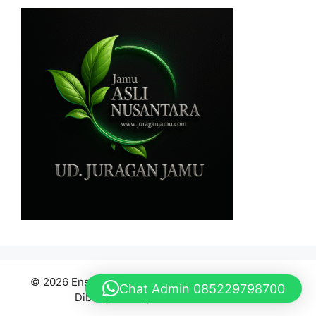
© 2026 Ensiklopedia Bahan Baku Jamu Indonesia
•
Chat Admin 085229798700
Dibangun dengan
GeneratePress