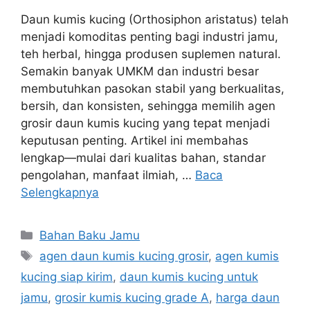
Daun kumis kucing (Orthosiphon aristatus) telah
menjadi komoditas penting bagi industri jamu,
teh herbal, hingga produsen suplemen natural.
Semakin banyak UMKM dan industri besar
membutuhkan pasokan stabil yang berkualitas,
bersih, dan konsisten, sehingga memilih agen
grosir daun kumis kucing yang tepat menjadi
keputusan penting. Artikel ini membahas
lengkap—mulai dari kualitas bahan, standar
pengolahan, manfaat ilmiah, …
Baca
Selengkapnya
Kategori
Bahan Baku Jamu
Tag
agen daun kumis kucing grosir
,
agen kumis
kucing siap kirim
,
daun kumis kucing untuk
jamu
,
grosir kumis kucing grade A
,
harga daun