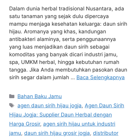
Dalam dunia herbal tradisional Nusantara, ada
satu tanaman yang sejak dulu dipercaya
mampu menjaga kesehatan keluarga: daun sirih
hijau. Aromanya yang khas, kandungan
antibakteri alaminya, serta penggunaannya
yang luas menjadikan daun sirih sebagai
komoditas yang banyak dicari industri jamu,
spa, UMKM herbal, hingga kebutuhan rumah
tangga. Jika Anda membutuhkan pasokan daun
sirih segar dalam jumlah …
Baca Selengkapnya
Kategori
Bahan Baku Jamu
Tag
agen daun sirih hijau jogja
,
Agen Daun Sirih
Hijau Jogja: Supplier Daun Herbal dengan
Harga Grosir
,
agen sirih hijau untuk industri
jamu
,
daun sirih hijau grosir jogja
,
distributor