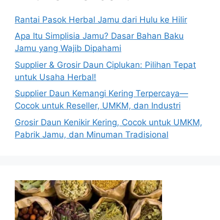
Rantai Pasok Herbal Jamu dari Hulu ke Hilir
Apa Itu Simplisia Jamu? Dasar Bahan Baku
Jamu yang Wajib Dipahami
Supplier & Grosir Daun Ciplukan: Pilihan Tepat
untuk Usaha Herbal!
Supplier Daun Kemangi Kering Terpercaya—
Cocok untuk Reseller, UMKM, dan Industri
Grosir Daun Kenikir Kering, Cocok untuk UMKM,
Pabrik Jamu, dan Minuman Tradisional