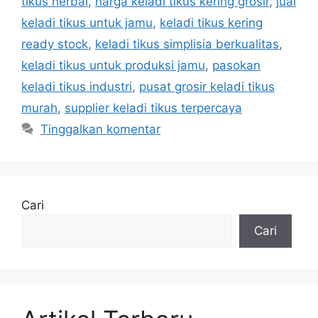
tikus herbal
,
harga keladi tikus kering grosir
,
jual
keladi tikus untuk jamu
,
keladi tikus kering
ready stock
,
keladi tikus simplisia berkualitas
,
keladi tikus untuk produksi jamu
,
pasokan
keladi tikus industri
,
pusat grosir keladi tikus
murah
,
supplier keladi tikus terpercaya
Tinggalkan komentar
Cari
Cari