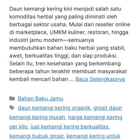
Daun kemangi kering kini menjadi salah satu
komoditas herbal yang paling diminati oleh
berbagai sektor usaha. Mulai dari reseller online
di marketplace, UMKM kuliner, restoran, hingga
industri jamu modern—semuanya
membutuhkan bahan baku herbal yang stabil,
awet, berkualitas tinggi, dan siap produksi.
Selain itu, tren kesehatan yang berkembang
beberapa tahun terakhir membuat masyarakat
kembali mencari bahan …
Baca Selengkapnya
Kategori
Bahan Baku Jamu
Tag
daun kemangi kering organik
,
grosir daun
kemangi kering murah
,
harga kemangi kering
per kilo
,
jual kemangi kering berkualitas
,
kemangi bubuk grosir
,
kemangi kering untuk