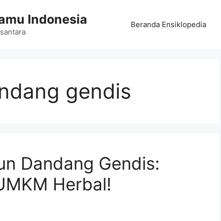
Jamu Indonesia
Beranda Ensiklopedia
santara
andang gendis
aun Dandang Gendis:
 UMKM Herbal!