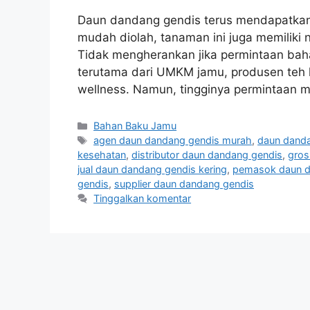
Daun dandang gendis terus mendapatkan p
mudah diolah, tanaman ini juga memiliki 
Tidak mengherankan jika permintaan baha
terutama dari UMKM jamu, produsen teh he
wellness. Namun, tingginya permintaan
Kategori
Bahan Baku Jamu
Tag
agen daun dandang gendis murah
,
daun danda
kesehatan
,
distributor daun dandang gendis
,
gros
jual daun dandang gendis kering
,
pemasok daun d
gendis
,
supplier daun dandang gendis
Tinggalkan komentar