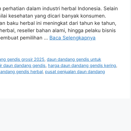
erhatian dalam industri herbal Indonesia. Selain
nilai kesehatan yang dicari banyak konsumen.
n baku herbal ini meningkat dari tahun ke tahun,
rbal, reseller bahan alami, hingga pelaku bisnis
 membuat pemilihan …
Baca Selengkapnya
ng gendis grosir 2025
,
daun dandang gendis untuk
ir daun dandang gendis
,
harga daun dandang gendis kering
,
andang gendis herbal
,
pusat penjualan daun dandang