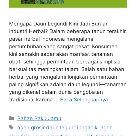
Mengapa Daun Legundi Kini Jadi Buruan
Industri Herbal? Dalam beberapa tahun terakhir,
pasar herbal Indonesia mengalami
pertumbuhan yang sangat pesat. Konsumen
kini semakin sadar akan manfaat tanaman
obat, sehingga permintaan berbagai simplisia
berkualitas meningkat tajam. Salah satu bahan
herbal yang mengalami lonjakan permintaan
paling signifikan adalah daun legundi—tanaman
yang dikenal dalam dunia pengobatan
tradisional karena …
Baca Selengkapnya
Kategori
Bahan Baku Jamu
Tag
agen grosir daun legundi organik
,
agen