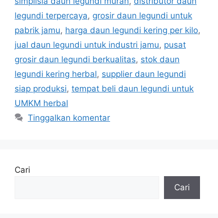
simplisia daun legundi murah
,
distributor daun
legundi terpercaya
,
grosir daun legundi untuk
pabrik jamu
,
harga daun legundi kering per kilo
,
jual daun legundi untuk industri jamu
,
pusat
grosir daun legundi berkualitas
,
stok daun
legundi kering herbal
,
supplier daun legundi
siap produksi
,
tempat beli daun legundi untuk
UMKM herbal
Tinggalkan komentar
Cari
Cari