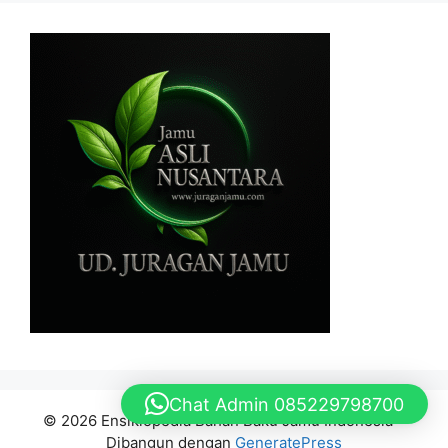
Chat Admin 085229798700
© 2026 Ensiklopedia Bahan Baku Jamu Indonesia
•
Dibangun dengan
GeneratePress