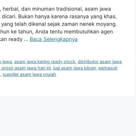
, herbal, dan minuman tradisional, asam jawa
dicari. Bukan hanya karena rasanya yang khas,
 yang telah dikenal sejak zaman nenek moyang.
 tahun ke tahun, Anda tentu membutuhkan agen
kan ready …
Baca Selengkapnya
m jawa
,
asam jawa kering ready stock
,
distributor asam jawa
 grosir asam jawa hari ini
,
jual asam jawa kiloan
,
pemasok
a
,
supplier asam jawa murah