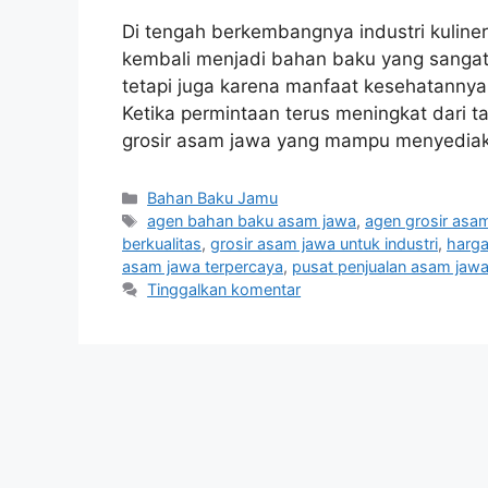
Di tengah berkembangnya industri kuliner
kembali menjadi bahan baku yang sangat 
tetapi juga karena manfaat kesehatannya
Ketika permintaan terus meningkat dari
grosir asam jawa yang mampu menyedia
Kategori
Bahan Baku Jamu
Tag
agen bahan baku asam jawa
,
agen grosir asa
berkualitas
,
grosir asam jawa untuk industri
,
harga
asam jawa terpercaya
,
pusat penjualan asam jaw
Tinggalkan komentar