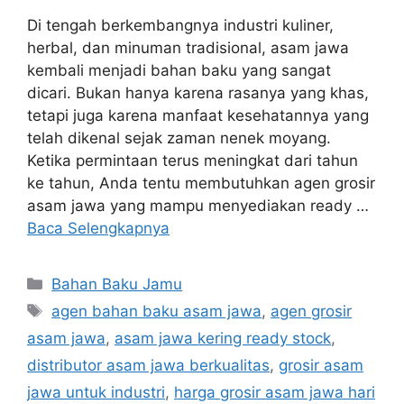
Di tengah berkembangnya industri kuliner,
herbal, dan minuman tradisional, asam jawa
kembali menjadi bahan baku yang sangat
dicari. Bukan hanya karena rasanya yang khas,
tetapi juga karena manfaat kesehatannya yang
telah dikenal sejak zaman nenek moyang.
Ketika permintaan terus meningkat dari tahun
ke tahun, Anda tentu membutuhkan agen grosir
asam jawa yang mampu menyediakan ready …
Baca Selengkapnya
Kategori
Bahan Baku Jamu
Tag
agen bahan baku asam jawa
,
agen grosir
asam jawa
,
asam jawa kering ready stock
,
distributor asam jawa berkualitas
,
grosir asam
jawa untuk industri
,
harga grosir asam jawa hari