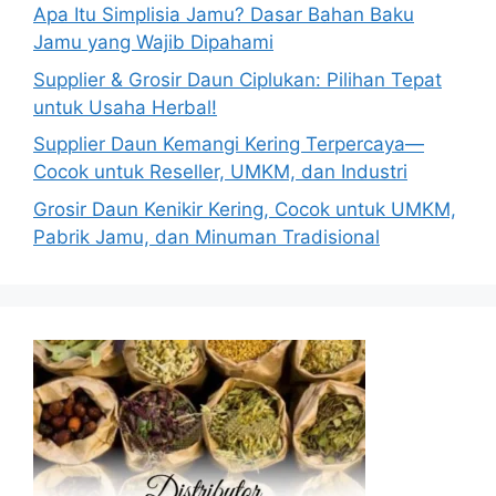
Apa Itu Simplisia Jamu? Dasar Bahan Baku
Jamu yang Wajib Dipahami
Supplier & Grosir Daun Ciplukan: Pilihan Tepat
untuk Usaha Herbal!
Supplier Daun Kemangi Kering Terpercaya—
Cocok untuk Reseller, UMKM, dan Industri
Grosir Daun Kenikir Kering, Cocok untuk UMKM,
Pabrik Jamu, dan Minuman Tradisional