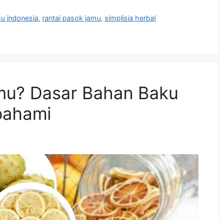
mu indonesia
,
rantai pasok jamu
,
simplisia herbal
amu? Dasar Bahan Baku
pahami