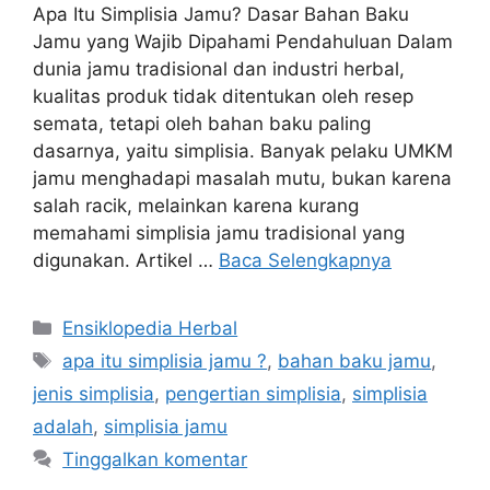
Apa Itu Simplisia Jamu? Dasar Bahan Baku
Jamu yang Wajib Dipahami Pendahuluan Dalam
dunia jamu tradisional dan industri herbal,
kualitas produk tidak ditentukan oleh resep
semata, tetapi oleh bahan baku paling
dasarnya, yaitu simplisia. Banyak pelaku UMKM
jamu menghadapi masalah mutu, bukan karena
salah racik, melainkan karena kurang
memahami simplisia jamu tradisional yang
digunakan. Artikel …
Baca Selengkapnya
Kategori
Ensiklopedia Herbal
Tag
apa itu simplisia jamu ?
,
bahan baku jamu
,
jenis simplisia
,
pengertian simplisia
,
simplisia
adalah
,
simplisia jamu
Tinggalkan komentar