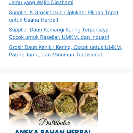
Jamu yang Wajib Dipahami
Supplier & Grosir Daun Ciplukan: Pilihan Tepat
untuk Usaha Herbal!
Supplier Daun Kemangi Kering Terpercaya—
Cocok untuk Reseller, UMKM, dan Industri
Grosir Daun Kenikir Kering, Cocok untuk UMKM,
Pabrik Jamu, dan Minuman Tradisional