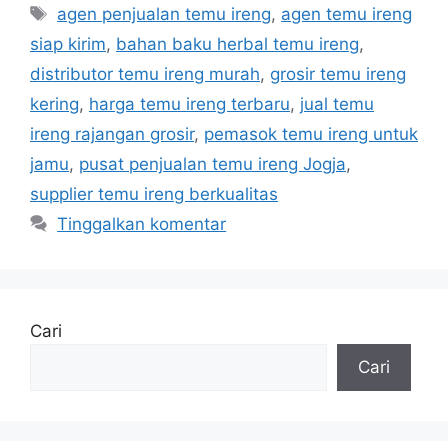
Tag
agen penjualan temu ireng
,
agen temu ireng
siap kirim
,
bahan baku herbal temu ireng
,
distributor temu ireng murah
,
grosir temu ireng
kering
,
harga temu ireng terbaru
,
jual temu
ireng rajangan grosir
,
pemasok temu ireng untuk
jamu
,
pusat penjualan temu ireng Jogja
,
supplier temu ireng berkualitas
Tinggalkan komentar
Cari
Cari