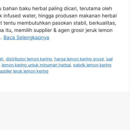
u bahan baku herbal paling dicari, terutama oleh
k infused water, hingga produsen makanan herbal
 tentu membutuhkan pasokan stabil, berkualitas,
a itu, memilih supplier & agen grosir jeruk lemon
 …
Baca Selengkapnya
ah
,
distributor lemon kering
,
harga lemon kering grosir
,
jual
,
lemon kering untuk minuman herbal
,
pabrik lemon kering
upplier jeruk lemon kering