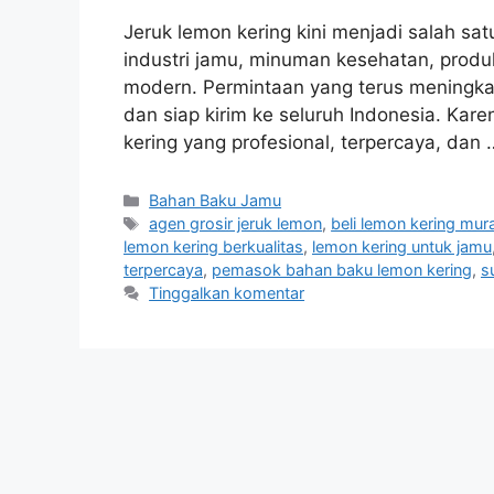
Jeruk lemon kering kini menjadi salah sat
industri jamu, minuman kesehatan, produ
modern. Permintaan yang terus meningkat
dan siap kirim ke seluruh Indonesia. Karen
kering yang profesional, terpercaya, dan
Kategori
Bahan Baku Jamu
Tag
agen grosir jeruk lemon
,
beli lemon kering mur
lemon kering berkualitas
,
lemon kering untuk jamu
terpercaya
,
pemasok bahan baku lemon kering
,
s
Tinggalkan komentar