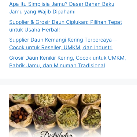
Apa Itu Simplisia Jamu? Dasar Bahan Baku
Jamu yang Wajib Dipahami
Supplier & Grosir Daun Ciplukan: Pilihan Tepat
untuk Usaha Herbal!
Supplier Daun Kemangi Kering Terpercaya—
Cocok untuk Reseller, UMKM, dan Industri
Grosir Daun Kenikir Kering, Cocok untuk UMKM,
Pabrik Jamu, dan Minuman Tradisional