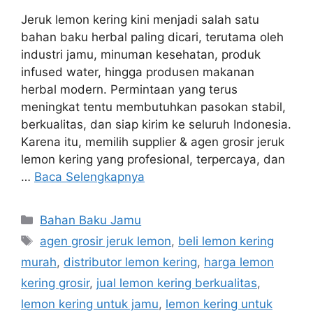
Jeruk lemon kering kini menjadi salah satu
bahan baku herbal paling dicari, terutama oleh
industri jamu, minuman kesehatan, produk
infused water, hingga produsen makanan
herbal modern. Permintaan yang terus
meningkat tentu membutuhkan pasokan stabil,
berkualitas, dan siap kirim ke seluruh Indonesia.
Karena itu, memilih supplier & agen grosir jeruk
lemon kering yang profesional, terpercaya, dan
…
Baca Selengkapnya
Kategori
Bahan Baku Jamu
Tag
agen grosir jeruk lemon
,
beli lemon kering
murah
,
distributor lemon kering
,
harga lemon
kering grosir
,
jual lemon kering berkualitas
,
lemon kering untuk jamu
,
lemon kering untuk