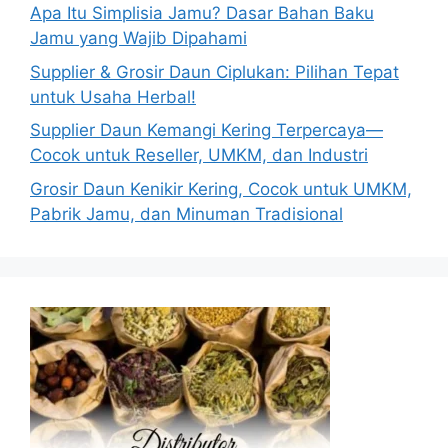
Apa Itu Simplisia Jamu? Dasar Bahan Baku
Jamu yang Wajib Dipahami
Supplier & Grosir Daun Ciplukan: Pilihan Tepat
untuk Usaha Herbal!
Supplier Daun Kemangi Kering Terpercaya—
Cocok untuk Reseller, UMKM, dan Industri
Grosir Daun Kenikir Kering, Cocok untuk UMKM,
Pabrik Jamu, dan Minuman Tradisional