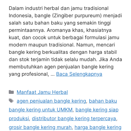
Dalam industri herbal dan jamu tradisional
Indonesia, bangle (Zingiber purpureum) menjadi
salah satu bahan baku yang semakin tinggi
permintaannya. Aromanya khas, khasiatnya
kuat, dan cocok untuk berbagai formulasi jamu
modern maupun tradisional. Namun, mencari
bangle kering berkualitas dengan harga stabil
dan stok terjamin tidak selalu mudah. Jika Anda
membutuhkan agen penjualan bangle kering
yang profesional, …
Baca Selengkapnya
Kategori
Manfaat Jamu Herbal
Tag
agen penjualan bangle kering
,
bahan baku
bangle kering untuk UMKM
,
bangle kering siap
produksi
,
distributor bangle kering terpercaya
,
grosir bangle kering murah
,
harga bangle kering