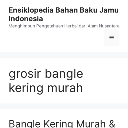
Langsung
Ensiklopedia Bahan Baku Jamu
ke
Indonesia
isi
Menghimpun Pengetahuan Herbal dari Alam Nusantara
Menu
grosir bangle
kering murah
Bangle Kering Murah &