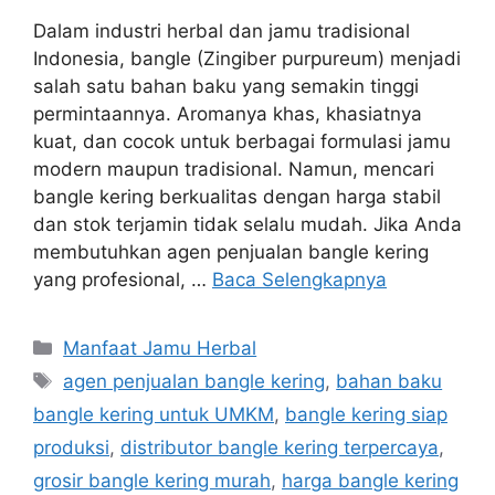
Dalam industri herbal dan jamu tradisional
Indonesia, bangle (Zingiber purpureum) menjadi
salah satu bahan baku yang semakin tinggi
permintaannya. Aromanya khas, khasiatnya
kuat, dan cocok untuk berbagai formulasi jamu
modern maupun tradisional. Namun, mencari
bangle kering berkualitas dengan harga stabil
dan stok terjamin tidak selalu mudah. Jika Anda
membutuhkan agen penjualan bangle kering
yang profesional, …
Baca Selengkapnya
Kategori
Manfaat Jamu Herbal
Tag
agen penjualan bangle kering
,
bahan baku
bangle kering untuk UMKM
,
bangle kering siap
produksi
,
distributor bangle kering terpercaya
,
grosir bangle kering murah
,
harga bangle kering