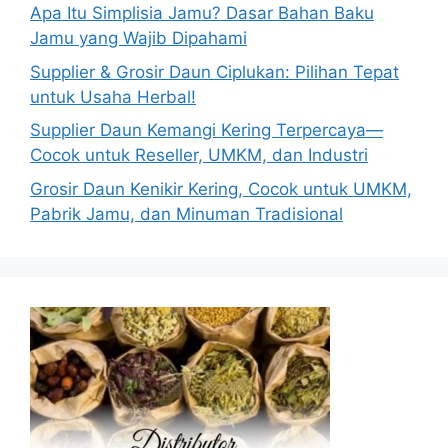
Apa Itu Simplisia Jamu? Dasar Bahan Baku
Jamu yang Wajib Dipahami
Supplier & Grosir Daun Ciplukan: Pilihan Tepat
untuk Usaha Herbal!
Supplier Daun Kemangi Kering Terpercaya—
Cocok untuk Reseller, UMKM, dan Industri
Grosir Daun Kenikir Kering, Cocok untuk UMKM,
Pabrik Jamu, dan Minuman Tradisional