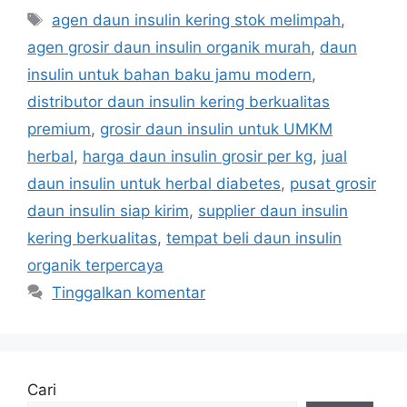
Tag
agen daun insulin kering stok melimpah
,
agen grosir daun insulin organik murah
,
daun
insulin untuk bahan baku jamu modern
,
distributor daun insulin kering berkualitas
premium
,
grosir daun insulin untuk UMKM
herbal
,
harga daun insulin grosir per kg
,
jual
daun insulin untuk herbal diabetes
,
pusat grosir
daun insulin siap kirim
,
supplier daun insulin
kering berkualitas
,
tempat beli daun insulin
organik terpercaya
Tinggalkan komentar
Cari