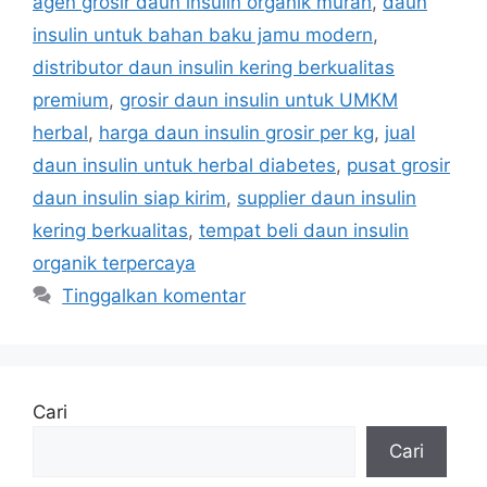
agen grosir daun insulin organik murah
,
daun
insulin untuk bahan baku jamu modern
,
distributor daun insulin kering berkualitas
premium
,
grosir daun insulin untuk UMKM
herbal
,
harga daun insulin grosir per kg
,
jual
daun insulin untuk herbal diabetes
,
pusat grosir
daun insulin siap kirim
,
supplier daun insulin
kering berkualitas
,
tempat beli daun insulin
organik terpercaya
Tinggalkan komentar
Cari
Cari