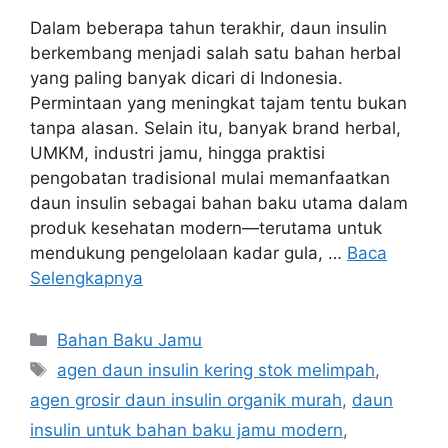
Dalam beberapa tahun terakhir, daun insulin
berkembang menjadi salah satu bahan herbal
yang paling banyak dicari di Indonesia.
Permintaan yang meningkat tajam tentu bukan
tanpa alasan. Selain itu, banyak brand herbal,
UMKM, industri jamu, hingga praktisi
pengobatan tradisional mulai memanfaatkan
daun insulin sebagai bahan baku utama dalam
produk kesehatan modern—terutama untuk
mendukung pengelolaan kadar gula, …
Baca
Selengkapnya
Kategori
Bahan Baku Jamu
Tag
agen daun insulin kering stok melimpah
,
agen grosir daun insulin organik murah
,
daun
insulin untuk bahan baku jamu modern
,