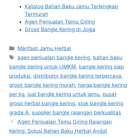
Katalog Bahan Baku Jamu Terlengkap
Termurah
Agen Penjualan Temu Giring
Grosir Bangle Kering di Jogja
Kategori
Manfaat Jamu Herbal
Tag
agen penjualan bangle kering
,
bahan baku
bangle kering untuk UMKM
,
bangle kering siap
produksi
,
distributor bangle kering terpercaya
,
grosir bangle kering murah
,
harga bangle kering
per kg
,
jual bangle kering untuk jamu
,
pusat
grosir herbal bangle kering
,
stok bangle kering
grade A
,
supplier bangle rajangan berkualitas
Agen Penjualan Temu Giring Rajangan
Kering: Solusi Bahan Baku Herbal Anda!